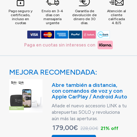
Pago seguro y
Envío en 3-4
Garantía de
Atención al
certificado,
días con
devolución de
cliente
incluso en
mensajería
dinero de 30
calificada
cuotas
urgente
días.
4.8/5
Paga en cuotas sin intereses con
MEJORA RECOMENDADA:
Abre también a distancia,
con comandos de voz y con
Apple CarPlay / Android Auto
Añade el nuevo accesorio LINK a tu
abrepuertas SOLO y revoluciona
aún más las aperturas.
179,00€
21% off
228,00€