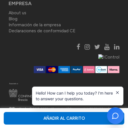
EMPRESA
About us
Blog
Información de la empresa
Declaraciones de conformidad CE
Hello! How can I help you today? I'm here
to answer your questions.
© 2015-2026 - 1Control srl |
Share capital: 52.381,86 i.v. | VAT
03748160987
Privacy Policy
|
Cookie Policy
|
Actualizar consentimientos
AÑADIR AL CARRITO