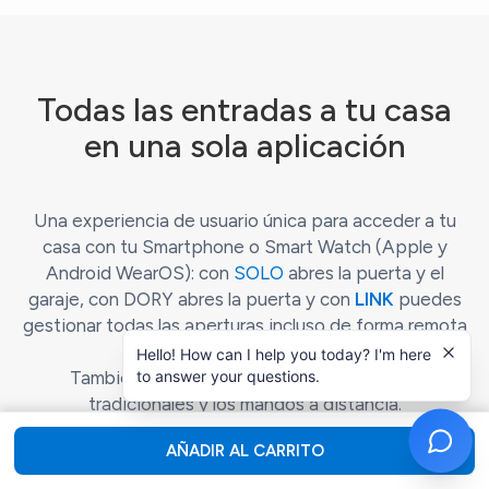
Todas las entradas a tu casa
en una sola aplicación
Una experiencia de usuario única para acceder a tu
casa con tu Smartphone o Smart Watch (Apple y
Android WearOS): con
SOLO
abres la puerta y el
garaje, con DORY abres la puerta y con
LINK
puedes
gestionar todas las aperturas incluso de forma remota
y con comandos de voz.
Hello! How can I help you today? I'm here
También puede seguir utilizando las teclas
to answer your questions.
tradicionales y los mandos a distancia.
AÑADIR AL CARRITO