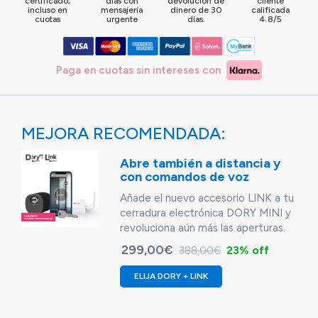
certificado,
días con
devolución de
cliente
incluso en
mensajería
dinero de 30
calificada
cuotas
urgente
días.
4.8/5
Paga en cuotas sin intereses con
MEJORA RECOMENDADA:
Abre también a distancia y
con comandos de voz
Añade el nuevo accesorio LINK a tu
cerradura electrónica DORY MINI y
revoluciona aún más las aperturas.
299,00€
23% off
388,00€
ELIJA DORY + LINK