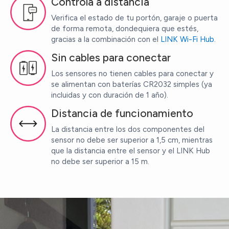
Controla a distancia
aplicación.
Verifica el estado de tu portón, garaje o puerta
de forma remota, dondequiera que estés,
Cuando un sensor está asociado con tu puerta, verás
gracias a la combinación con el
LINK Wi-Fi Hub
.
un pequeño icono junto al nombre del acceso que
Sin cables para conectar
indica visualmente si está abierto o cerrado.
Los sensores no tienen cables para conectar y
También podrás recibir una notificación cada vez
se alimentan con baterías CR2032 simples (ya
que se active este acceso.
incluidas y con duración de 1 año).
Distancia de funcionamiento
La distancia entre los dos componentes del
sensor no debe ser superior a 1,5 cm, mientras
que la distancia entre el sensor y el LINK Hub
no debe ser superior a 15 m.