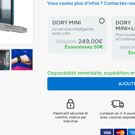
Vous voulez plus d'infos ? Contactez-no
DORY MINI
DORY
MINI+L
La serrure intelligente
avec clés
Pour ouve
et comma
249,00€
299,00€
Économisez 50€
388,0
Éc
Disponibilité immédiate, expédition en
AJOUTE
Paiement sécurisé et
Livraison en 3-4 jour
certifié, même par
avec courrier express
tranches