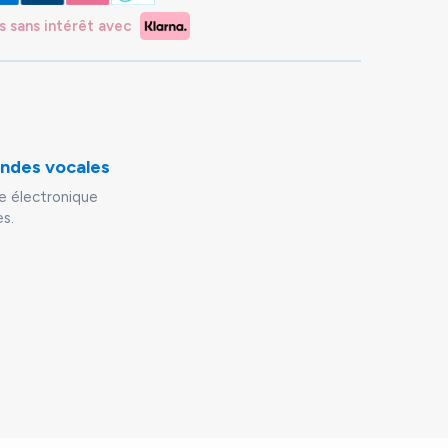
s sans intérêt avec
andes vocales
re électronique
s.