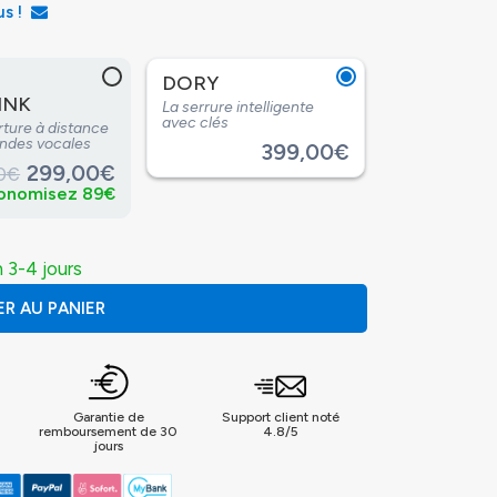
us !
DORY
INK
La serrure intelligente
avec clés
rture à distance
ndes vocales
399,00€
299,00€
0€
onomisez 89€
 3-4 jours
R AU PANIER
s
Garantie de
Support client noté
remboursement de 30
4.8/5
jours